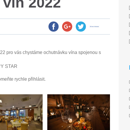
 vín 2022
022 pro vás chystáme ochutnávku vína spojenou s
PPY STAR
eňte rychle přihlásit.