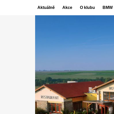
Skip
Aktuálně
Akce
O klubu
BMW 
to
content