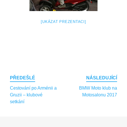
[UKÁZAT PREZENTACI]
Post
PŘEDEŠLÉ
NÁSLEDUJÍCÍ
navigation
Cestování po Arménii a
BMW Moto klub na
Gruzii – klubové
Motosalonu 2017
setkání