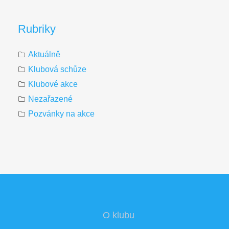
Rubriky
Aktuálně
Klubová schůze
Klubové akce
Nezařazené
Pozvánky na akce
O klubu