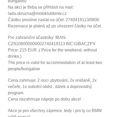
bungalov)
Na akci je třeba se přihlásit na mail:
lada.skruzna@motoklubbmw.cz
Částku prosíme zaslat na účet: 2740419113/0800
Rezervace je platná až po uhrazení částky na účet.
Pro zahraniční účastníky: IBAN:
CZ9108000000002740419113 BIC:GIBACZPX
Price: 215 EUR ,( Price for the weekend, without
drinks.)
The price is valid for accommodation of at least two
people/bungalow
Cena zahrnuje: 2 noci ubytování, 2x snídaně, 2x
večeře, 1x sobotní oběd , dárek a doprovodný
program.
Cena nezahrnuje nápoje po dobu akce!
Akce je pro všechny zájemce, tedy i pro ty co BMW
ještě nemají.